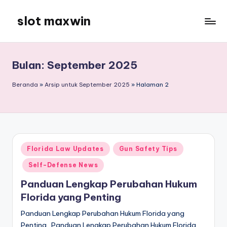
slot maxwin
Skip
to
content
Bulan:
September 2025
Beranda
»
Arsip untuk September 2025
»
Halaman 2
Posted
Florida Law Updates
Gun Safety Tips
in
Self-Defense News
Panduan Lengkap Perubahan Hukum
Florida yang Penting
Panduan Lengkap Perubahan Hukum Florida yang
Penting Panduan Lengkap Perubahan Hukum Florida