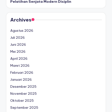
Pelatihan Senjata Modern Disiplin
Archives
Agustus 2026
Juli 2026
Juni 2026
Mei 2026
April 2026
Maret 2026
Februari 2026
Januari 2026
Desember 2025
November 2025
Oktober 2025
September 2025