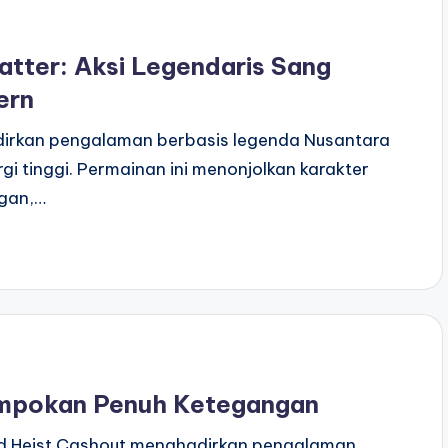
atter: Aksi Legendaris Sang
ern
dirkan pengalaman berbasis legenda Nusantara
 tinggi. Permainan ini menonjolkan karakter
ngan,…
rampokan Penuh Ketegangan
ld Heist Cashout menghadirkan pengalaman