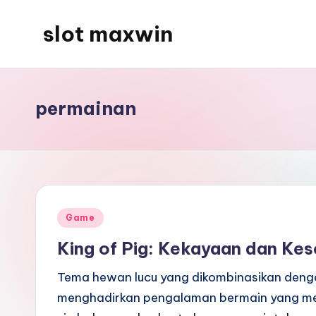
slot maxwin
Skip
to
content
permainan
Posted
Game
in
King of Pig: Kekayaan dan Ke
Tema hewan lucu yang dikombinasikan dengan
menghadirkan pengalaman bermain yang m