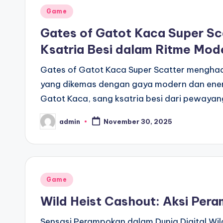
Posted
Game
in
Gates of Gatot Kaca Super Sc
Ksatria Besi dalam Ritme Mod
Gates of Gatot Kaca Super Scatter mengha
yang dikemas dengan gaya modern dan energi
Gatot Kaca, sang ksatria besi dari pewaya
admin
November 30, 2025
Posted
by
Posted
Game
in
Wild Heist Cashout: Aksi Pe
Sensasi Perampokan dalam Dunia Digital Wi