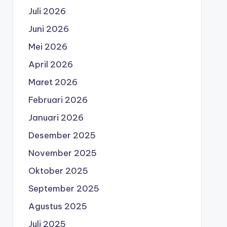
Juli 2026
Juni 2026
Mei 2026
April 2026
Maret 2026
Februari 2026
Januari 2026
Desember 2025
November 2025
Oktober 2025
September 2025
Agustus 2025
Juli 2025