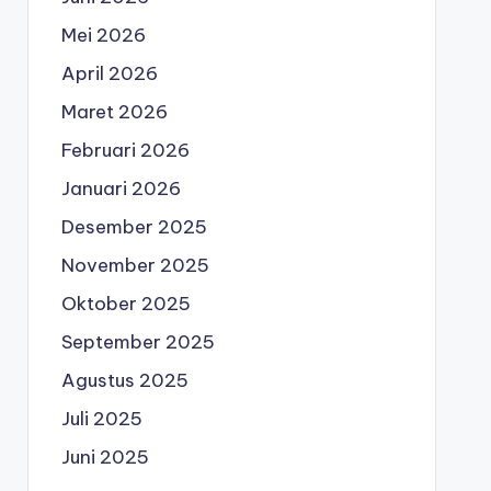
Mei 2026
April 2026
Maret 2026
Februari 2026
Januari 2026
Desember 2025
November 2025
Oktober 2025
September 2025
Agustus 2025
Juli 2025
Juni 2025