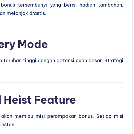
k bonus tersembunyi yang berisi hadiah tambahan.
n melonjak drastis.
bery Mode
 taruhan tinggi dengan potensi cuan besar. Strategi
 Heist Feature
 akan memicu misi perampokan bonus. Setiap misi
instan.