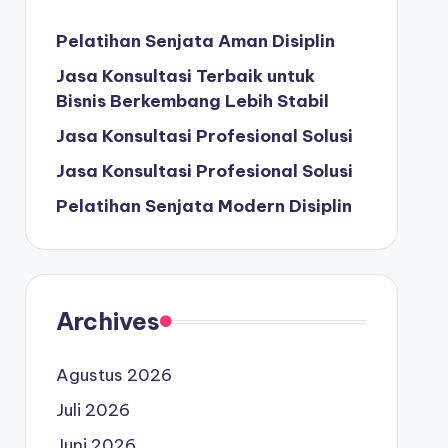
Pelatihan Senjata Aman Disiplin
Jasa Konsultasi Terbaik untuk
Bisnis Berkembang Lebih Stabil
Jasa Konsultasi Profesional Solusi
Jasa Konsultasi Profesional Solusi
Pelatihan Senjata Modern Disiplin
Archives
Agustus 2026
Juli 2026
Juni 2026