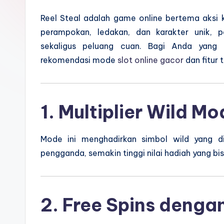
Reel Steal adalah game online bertema aksi 
perampokan, ledakan, dan karakter unik, 
sekaligus peluang cuan. Bagi Anda yang i
rekomendasi mode
slot online gacor
dan fitur 
1. Multiplier Wild Mo
Mode ini menghadirkan simbol wild yang d
pengganda, semakin tinggi nilai hadiah yang bis
2. Free Spins denga