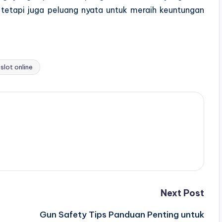
tetapi juga peluang nyata untuk meraih keuntungan
slot online
Next Post
Gun Safety Tips Panduan Penting untuk