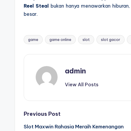
Reel Steal
bukan hanya menawarkan hiburan, 
besar.
game
game online
slot
slot gacor
Tags:
admin
View All Posts
Post
Previous Post
Slot Maxwin Rahasia Meraih Kemenangan